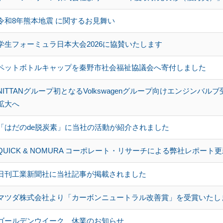
令和8年熊本地震 に関するお見舞い
学生フォーミュラ日本大会2026に協賛いたします
ペットボトルキャップを秦野市社会福祉協議会へ寄付しました
NITTANグループ初となるVolkswagenグループ向けエンジンバ
拡大へ
「はだのde脱炭素」に当社の活動が紹介されました
QUICK & NOMURA コーポレート・リサーチによる弊社レポート
日刊工業新聞社に当社記事が掲載されました
マツダ株式会社より「カーボンニュートラル改善賞」を受賞いたし
ゴールデンウイーク 休業のお知らせ