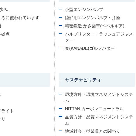
の歩み
小型エンジンバルブ
ころに使われています
陸舶用エンジンバルブ・弁座
譜
精密鍛造 かさ歯車(ベベルギア)
ル拠点
バルブリフター・ラッシュアジャス
ター
奏(KANADE)ゴルフパター
サステナビリティ
ス
環境方針・環境マネジメントシステ
ム
NITTAN カーボンニュートラル
イライト
品質方針・品質マネジメントシステ
ラリ
ム
地域社会・従業員との関わり