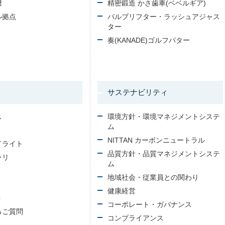
譜
精密鍛造 かさ歯車(ベベルギア)
ル拠点
バルブリフター・ラッシュアジャス
ター
奏(KANADE)ゴルフパター
サステナビリティ
ス
環境方針・環境マネジメントシステ
ム
NITTAN カーボンニュートラル
イライト
品質方針・品質マネジメントシステ
ラリ
ム
地域社会・従業員との関わり
健康経営
ト
コーポレート・ガバナンス
るご質問
コンプライアンス